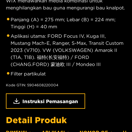
WIX menawarkan media kombinasi untuk
menghilangkan bau guna mengurangi bau knalpot.
Panjang (A) = 275 mm; Lebar (B) = 224 mm;
Tinggi (H) = 40 mm
Aplikasi utama: FORD Focus IV, Kuga III,
Mustang Mach-E, Ranger, S-Max, Transit Custom
2023 (V710). VW (VOLKSWAGEN) Amarok II
(T1A, T1B). 福特(长安福特) / FORD
(CHANG.FORD) 蒙迪欧 III / Mondeo III
Filter partikulat
Kode GTIN: 5904608220004
Instruksi Pemasangan
Detail Produk