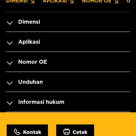
DIMENSI
APLIKASI
NOMOR OE
UN
Dimensi
Aplikasi
Nomor OE
Unduhan
Informasi hukum
Kontak
Cetak