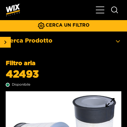
Menu principa
CERCA UN FILTRO
Cerca Prodotto
Filtro aria
42493
Disponibile