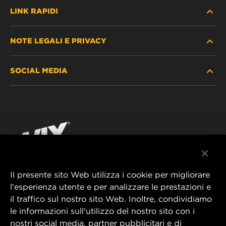
LINK RAPIDI
NOTE LEGALI E PRIVACY
TROVA FILTRO
SOCIAL MEDIA
DOVE ACQUISTARE
PROTEZIONE DEI DATI PERSONALI
WIX INSTITUTE
AVVISO LEGALE
Facebook
CONTATTACI
IMPRESSUM
YouTube
Il presente sito Web utilizza i cookie per migliorare
l'esperienza utente e per analizzare le prestazioni e
MANN+HUMMEL FT Poland
il traffico sul nostro sito Web. Inoltre, condividiamo
ul. Wrocławska 145,
le informazioni sull'utilizzo del nostro sito con i
63-800 GOSTYŃ, POLAND
nostri social media, partner pubblicitari e di