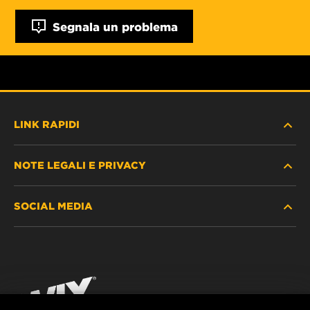
Segnala un problema
LINK RAPIDI
NOTE LEGALI E PRIVACY
TROVA FILTRO
SOCIAL MEDIA
DOVE ACQUISTARE
PROTEZIONE DEI DATI PERSONALI
WIX INSTITUTE
AVVISO LEGALE
Facebook
CONTATTACI
IMPRESSUM
YouTube