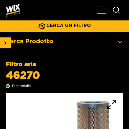
Menu principa
CERCA UN FILTRO
Cerca Prodotto
Filtro aria
46270
Disponibile