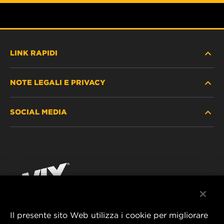
LINK RAPIDI
NOTE LEGALI E PRIVACY
TROVA FILTRO
SOCIAL MEDIA
DOVE ACQUISTARE
PROTEZIONE DEI DATI PERSONALI
WIX INSTITUTE
AVVISO LEGALE
Facebook
CONTATTACI
IMPRESSUM
YouTube
Il presente sito Web utilizza i cookie per migliorare