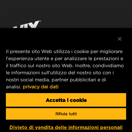
WIX INSTITUTE
AVVISO LEGALE
Facebook
CONTATTACI
IMPRESSUM
YouTube
Il presente sito Web utilizza i cookie per migliorare
l'esperienza utente e per analizzare le prestazioni e
MANN+HUMMEL FT Poland
il traffico sul nostro sito Web. Inoltre, condividiamo
ul. Wrocławska 145,
le informazioni sull'utilizzo del nostro sito con i
63-800 GOSTYŃ, POLAND
nostri social media, partner pubblicitari e di
Tel. +48 65 572 89 00
analisi.
privacy dei dati
E-mail:
info@mann-hummel.com
CAREER
Accetta i cookie
MANN+HUMMEL GROUP
Rifiuta tutti
Copyright 2025 MANN+HUMMEL. All rights reserved.
Divieto di vendita delle informazioni personali