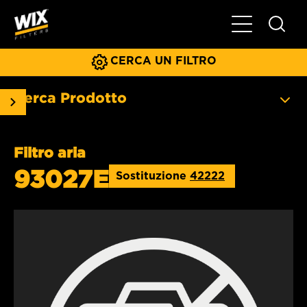
Menu principa
CERCA UN FILTRO
Cerca Prodotto
Filtro aria
93027E
Sostituzione
42222