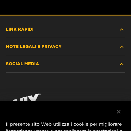
LINK RAPIDI
NOTE LEGALI E PRIVACY
TROVA FILTRO
SOCIAL MEDIA
DOVE ACQUISTARE
PROTEZIONE DEI DATI PERSONALI
WIX INSTITUTE
AVVISO LEGALE
Facebook
CONTATTACI
IMPRESSUM
YouTube
Il presente sito Web utilizza i cookie per migliorare