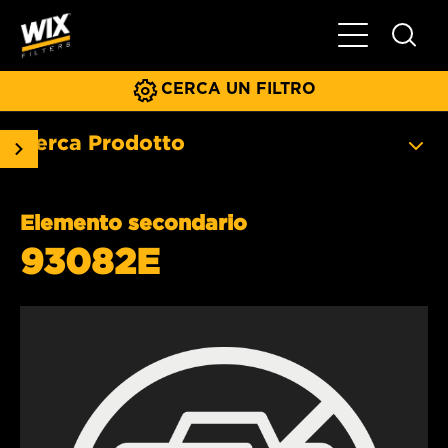
Menu principa
CERCA UN FILTRO
Cerca Prodotto
Elemento secondario
93082E