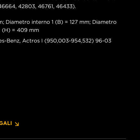
46664, 42803, 46761, 46433).
; Diametro interno 1 (B) = 127 mm; Diametro
a (H) = 409 mm
des-Benz, Actros I (950,003-954,532) 96-03
GALI