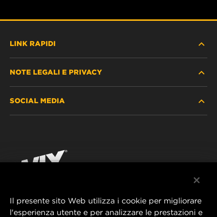
LINK RAPIDI
NOTE LEGALI E PRIVACY
TROVA FILTRO
SOCIAL MEDIA
DOVE ACQUISTARE
PROTEZIONE DEI DATI PERSONALI
WIX INSTITUTE
AVVISO LEGALE
Facebook
CONTATTACI
IMPRESSUM
YouTube
Il presente sito Web utilizza i cookie per migliorare
l'esperienza utente e per analizzare le prestazioni e
MANN+HUMMEL FT Poland