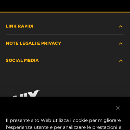
LINK RAPIDI
NOTE LEGALI E PRIVACY
TROVA FILTRO
SOCIAL MEDIA
DOVE ACQUISTARE
PROTEZIONE DEI DATI PERSONALI
WIX INSTITUTE
AVVISO LEGALE
Facebook
CONTATTACI
IMPRESSUM
YouTube
Il presente sito Web utilizza i cookie per migliorare
l'esperienza utente e per analizzare le prestazioni e
MANN+HUMMEL FT Poland