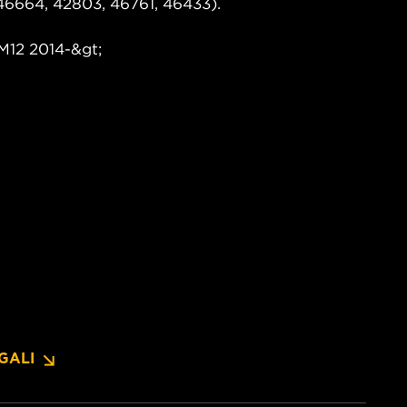
46664, 42803, 46761, 46433).
FM12 2014-&gt;
GALI