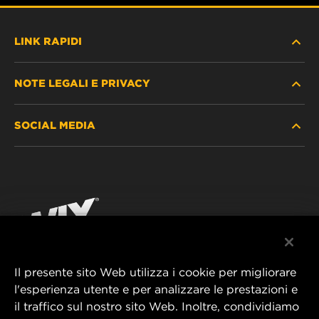
LINK RAPIDI
NOTE LEGALI E PRIVACY
TROVA FILTRO
SOCIAL MEDIA
DOVE ACQUISTARE
PROTEZIONE DEI DATI PERSONALI
WIX INSTITUTE
AVVISO LEGALE
Facebook
CONTATTACI
IMPRESSUM
YouTube
Il presente sito Web utilizza i cookie per migliorare
l'esperienza utente e per analizzare le prestazioni e
MANN+HUMMEL FT Poland
il traffico sul nostro sito Web. Inoltre, condividiamo
ul. Wrocławska 145,