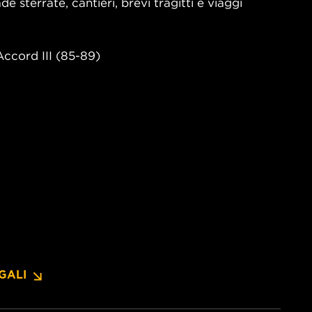
e sterrate, cantieri, brevi tragitti e viaggi
Accord III (85-89)
GALI