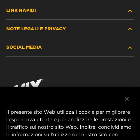
LINK RAPIDI
NOTE LEGALI E PRIVACY
TROVA FILTRO
SOCIAL MEDIA
DOVE ACQUISTARE
PROTEZIONE DEI DATI PERSONALI
WIX INSTITUTE
AVVISO LEGALE
Facebook
CONTATTACI
IMPRESSUM
YouTube
Il presente sito Web utilizza i cookie per migliorare
l'esperienza utente e per analizzare le prestazioni e
MANN+HUMMEL FT Poland
il traffico sul nostro sito Web. Inoltre, condividiamo
ul. Wrocławska 145,
le informazioni sull'utilizzo del nostro sito con i
63-800 GOSTYŃ, POLAND