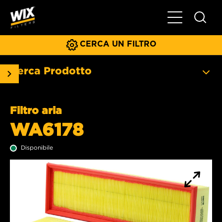
Menu principa
CERCA UN FILTRO
Cerca Prodotto
Filtro aria
WA6178
Disponibile