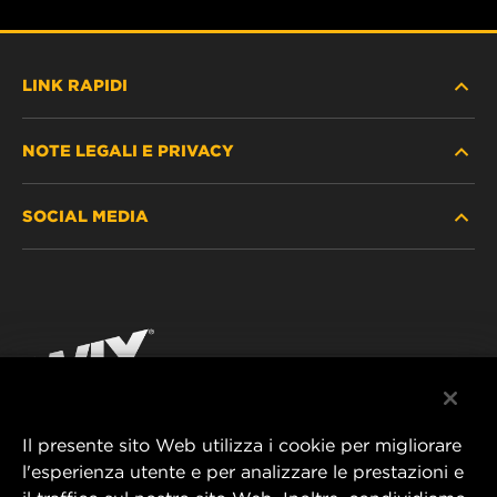
LINK RAPIDI
NOTE LEGALI E PRIVACY
TROVA FILTRO
SOCIAL MEDIA
DOVE ACQUISTARE
PROTEZIONE DEI DATI PERSONALI
WIX INSTITUTE
AVVISO LEGALE
Facebook
CONTATTACI
IMPRESSUM
YouTube
Il presente sito Web utilizza i cookie per migliorare
l'esperienza utente e per analizzare le prestazioni e
MANN+HUMMEL FT Poland