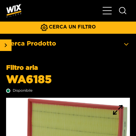
Menu principa
CERCA UN FILTRO
Cerca Prodotto
Filtro aria
WA6185
Disponibile