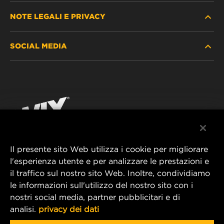
NOTE LEGALI E PRIVACY
TROVA FILTRO
SOCIAL MEDIA
DOVE ACQUISTARE
PROTEZIONE DEI DATI PERSONALI
WIX INSTITUTE
AVVISO LEGALE
Facebook
CONTATTACI
IMPRESSUM
YouTube
Il presente sito Web utilizza i cookie per migliorare
l'esperienza utente e per analizzare le prestazioni e
MANN+HUMMEL FT Poland
il traffico sul nostro sito Web. Inoltre, condividiamo
ul. Wrocławska 145,
le informazioni sull'utilizzo del nostro sito con i
63-800 GOSTYŃ, POLAND
nostri social media, partner pubblicitari e di
Tel. +48 65 572 89 00
analisi.
privacy dei dati
E-mail:
info@mann-hummel.com