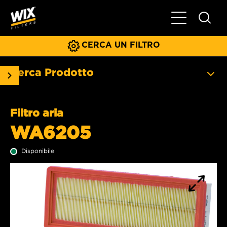
Menu principa
CERCA UN FILTRO
Cerca Prodotto
Filtro aria
WA6205
Disponibile