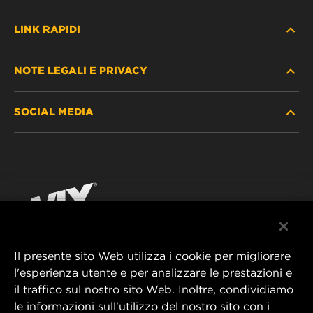
LINK RAPIDI
NOTE LEGALI E PRIVACY
TROVA FILTRO
SOCIAL MEDIA
DOVE ACQUISTARE
PROTEZIONE DEI DATI PERSONALI
WIX INSTITUTE
AVVISO LEGALE
Facebook
CONTATTACI
IMPRESSUM
YouTube
Il presente sito Web utilizza i cookie per migliorare
l'esperienza utente e per analizzare le prestazioni e
MANN+HUMMEL FT Poland
il traffico sul nostro sito Web. Inoltre, condividiamo
ul. Wrocławska 145,
le informazioni sull'utilizzo del nostro sito con i
63-800 GOSTYŃ, POLAND