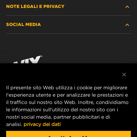
NOTE LEGALI E PRIVACY
TROVA FILTRO
SOCIAL MEDIA
DOVE ACQUISTARE
PROTEZIONE DEI DATI PERSONALI
WIX INSTITUTE
AVVISO LEGALE
Facebook
CONTATTACI
IMPRESSUM
YouTube
Il presente sito Web utilizza i cookie per migliorare
l'esperienza utente e per analizzare le prestazioni e
MANN+HUMMEL FT Poland
il traffico sul nostro sito Web. Inoltre, condividiamo
ul. Wrocławska 145,
le informazioni sull'utilizzo del nostro sito con i
63-800 GOSTYŃ, POLAND
nostri social media, partner pubblicitari e di
Tel. +48 65 572 89 00
analisi.
privacy dei dati
E-mail:
info@mann-hummel.com
CAREER