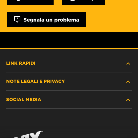
Segnala un problema
LINK RAPIDI
NOTE LEGALI E PRIVACY
TROVA FILTRO
SOCIAL MEDIA
DOVE ACQUISTARE
PROTEZIONE DEI DATI PERSONALI
WIX INSTITUTE
AVVISO LEGALE
Facebook
CONTATTACI
IMPRESSUM