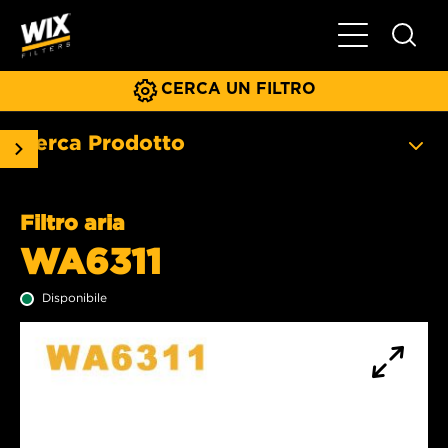
Menu principa
CERCA UN FILTRO
Cerca Prodotto
Filtro aria
WA6311
Disponibile