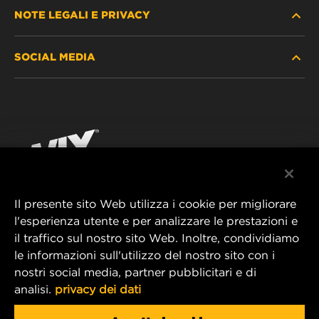
NOTE LEGALI E PRIVACY
TROVA FILTRO
SOCIAL MEDIA
DOVE ACQUISTARE
PROTEZIONE DEI DATI PERSONALI
WIX INSTITUTE
AVVISO LEGALE
Facebook
CONTATTACI
IMPRESSUM
YouTube
Il presente sito Web utilizza i cookie per migliorare
l'esperienza utente e per analizzare le prestazioni e
MANN+HUMMEL FT Poland
il traffico sul nostro sito Web. Inoltre, condividiamo
ul. Wrocławska 145,
le informazioni sull'utilizzo del nostro sito con i
63-800 GOSTYŃ, POLAND
nostri social media, partner pubblicitari e di
Tel. +48 65 572 89 00
analisi.
privacy dei dati
E-mail:
info@mann-hummel.com
CAREER