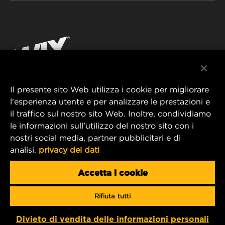
WIX INSTITUTE
AVVISO LEGALE
Facebook
CONTATTACI
IMPRESSUM
YouTube
Il presente sito Web utilizza i cookie per migliorare
l'esperienza utente e per analizzare le prestazioni e
MANN+HUMMEL FT Poland
il traffico sul nostro sito Web. Inoltre, condividiamo
ul. Wrocławska 145,
le informazioni sull'utilizzo del nostro sito con i
63-800 GOSTYŃ, POLAND
nostri social media, partner pubblicitari e di
Tel. +48 65 572 89 00
analisi.
privacy dei dati
E-mail:
info@mann-hummel.com
CAREER
Accetta i cookie
MANN+HUMMEL GROUP
Rifiuta tutti
Copyright 2025 MANN+HUMMEL. All rights reserved.
Divieto di vendita delle informazioni personali