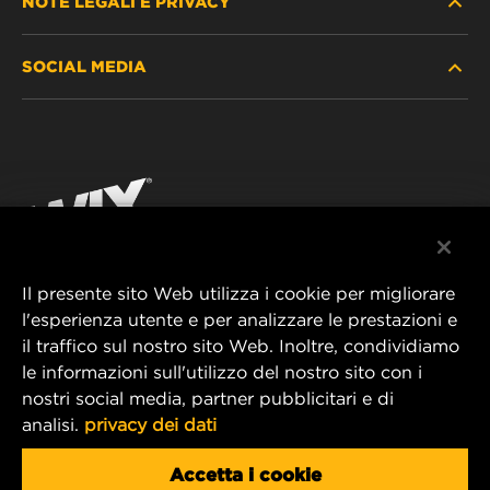
NOTE LEGALI E PRIVACY
TROVA FILTRO
SOCIAL MEDIA
DOVE ACQUISTARE
PROTEZIONE DEI DATI PERSONALI
WIX INSTITUTE
AVVISO LEGALE
Facebook
CONTATTACI
IMPRESSUM
YouTube
Il presente sito Web utilizza i cookie per migliorare
l'esperienza utente e per analizzare le prestazioni e
MANN+HUMMEL FT Poland
il traffico sul nostro sito Web. Inoltre, condividiamo
ul. Wrocławska 145,
le informazioni sull'utilizzo del nostro sito con i
63-800 GOSTYŃ, POLAND
nostri social media, partner pubblicitari e di
Tel. +48 65 572 89 00
analisi.
privacy dei dati
E-mail:
info@mann-hummel.com
CAREER
Accetta i cookie
MANN+HUMMEL GROUP