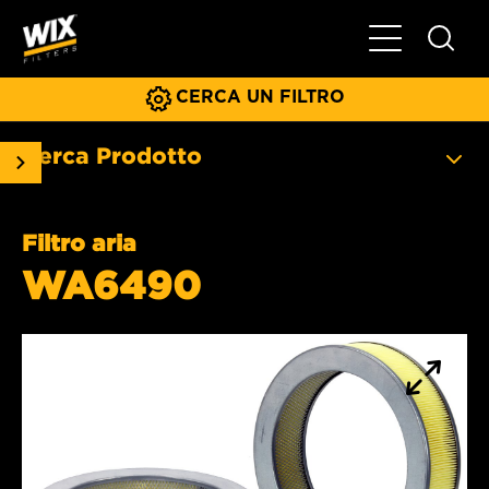
Menu principa
CERCA UN FILTRO
Cerca Prodotto
Filtro aria
WA6490