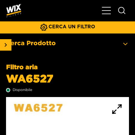
Menu principa
CERCA UN FILTRO
Cerca Prodotto
Filtro aria
WA6527
Disponibile