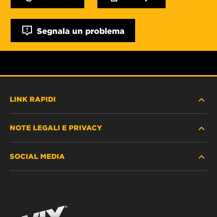
Segnala un problema
LINK RAPIDI
NOTE LEGALI E PRIVACY
TROVA FILTRO
SOCIAL MEDIA
DOVE ACQUISTARE
PROTEZIONE DEI DATI PERSONALI
WIX INSTITUTE
AVVISO LEGALE
Facebook
CONTATTACI
IMPRESSUM