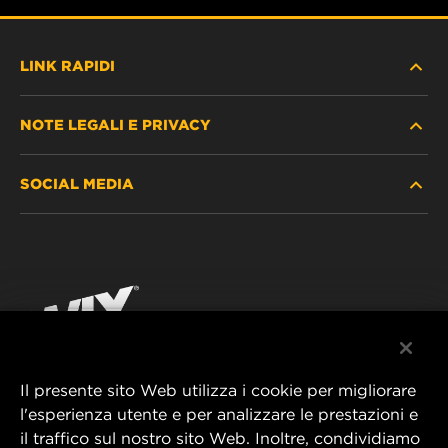
LINK RAPIDI
NOTE LEGALI E PRIVACY
TROVA FILTRO
SOCIAL MEDIA
DOVE ACQUISTARE
PROTEZIONE DEI DATI PERSONALI
WIX INSTITUTE
AVVISO LEGALE
Facebook
CONTATTACI
IMPRESSUM
YouTube
Il presente sito Web utilizza i cookie per migliorare
l'esperienza utente e per analizzare le prestazioni e
MANN+HUMMEL FT Poland
il traffico sul nostro sito Web. Inoltre, condividiamo
ul. Wrocławska 145,