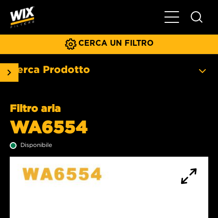
Menu principa
CERCA UN FILTRO
Cerca Prodotto
Filtro aria
WA6554
Disponibile