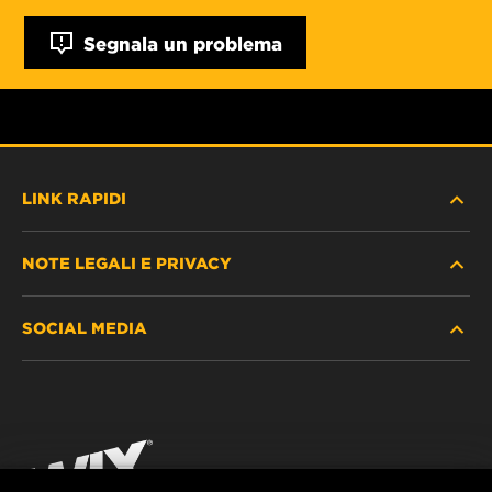
Segnala un problema
LINK RAPIDI
NOTE LEGALI E PRIVACY
TROVA FILTRO
SOCIAL MEDIA
DOVE ACQUISTARE
PROTEZIONE DEI DATI PERSONALI
WIX INSTITUTE
AVVISO LEGALE
Facebook
CONTATTACI
IMPRESSUM
YouTube