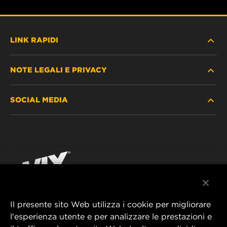
LINK RAPIDI
NOTE LEGALI E PRIVACY
TROVA FILTRO
SOCIAL MEDIA
DOVE ACQUISTARE
PROTEZIONE DEI DATI PERSONALI
WIX INSTITUTE
AVVISO LEGALE
Facebook
CONTATTACI
IMPRESSUM
YouTube
Il presente sito Web utilizza i cookie per migliorare
l'esperienza utente e per analizzare le prestazioni e
MANN+HUMMEL FT Poland