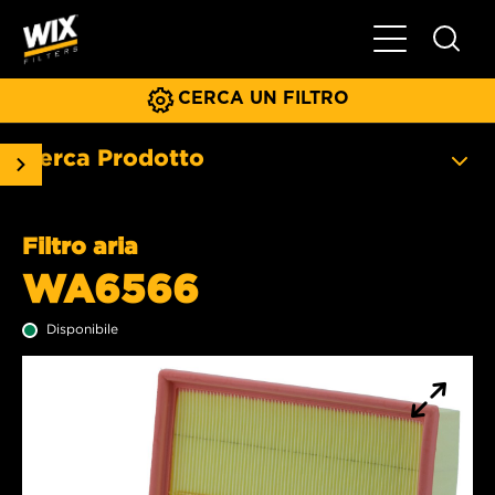
Menu principa
CERCA UN FILTRO
Cerca Prodotto
Filtro aria
WA6566
Disponibile