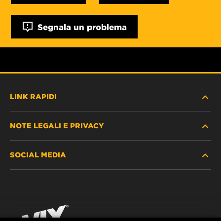
Segnala un problema
LINK RAPIDI
NOTE LEGALI E PRIVACY
TROVA FILTRO
SOCIAL MEDIA
DOVE ACQUISTARE
PROTEZIONE DEI DATI PERSONALI
WIX INSTITUTE
AVVISO LEGALE
Facebook
CONTATTACI
IMPRESSUM
YouTube