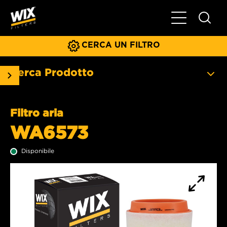
Menu principa
CERCA UN FILTRO
Cerca Prodotto
Filtro aria
WA6573
Disponibile