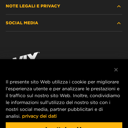
NOTE LEGALI E PRIVACY
TROVA FILTRO
SOCIAL MEDIA
DOVE ACQUISTARE
PROTEZIONE DEI DATI PERSONALI
WIX INSTITUTE
AVVISO LEGALE
Facebook
CONTATTACI
IMPRESSUM
YouTube
Il presente sito Web utilizza i cookie per migliorare
l'esperienza utente e per analizzare le prestazioni e
MANN+HUMMEL FT Poland
il traffico sul nostro sito Web. Inoltre, condividiamo
ul. Wrocławska 145,
le informazioni sull'utilizzo del nostro sito con i
63-800 GOSTYŃ, POLAND
nostri social media, partner pubblicitari e di
Tel. +48 65 572 89 00
analisi.
privacy dei dati
E-mail:
info@mann-hummel.com
CAREER