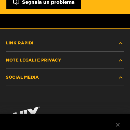
Segnala un problema
LINK RAPIDI
NOTE LEGALI E PRIVACY
TROVA FILTRO
SOCIAL MEDIA
DOVE ACQUISTARE
PROTEZIONE DEI DATI PERSONALI
WIX INSTITUTE
AVVISO LEGALE
Facebook
CONTATTACI
IMPRESSUM
YouTube