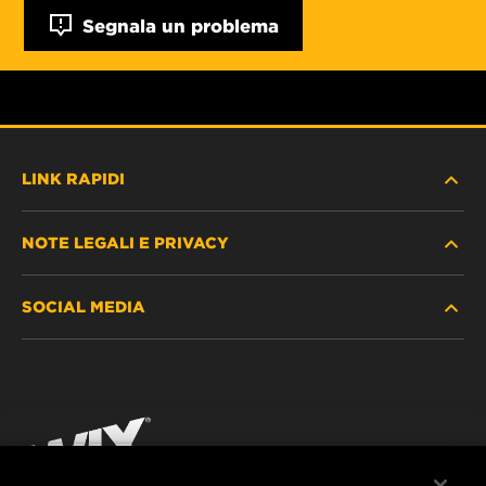
Segnala un problema
LINK RAPIDI
NOTE LEGALI E PRIVACY
TROVA FILTRO
SOCIAL MEDIA
DOVE ACQUISTARE
PROTEZIONE DEI DATI PERSONALI
WIX INSTITUTE
AVVISO LEGALE
Facebook
CONTATTACI
IMPRESSUM
YouTube