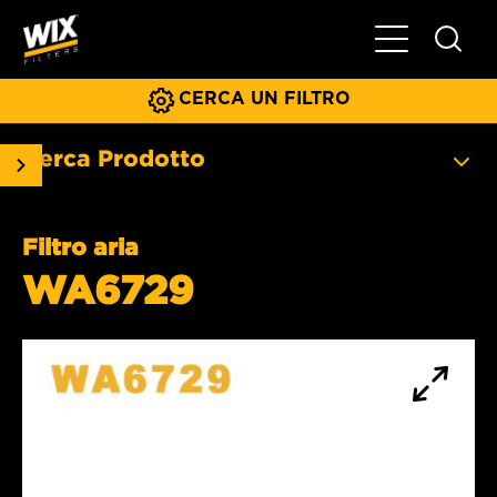
Menu principa
CERCA UN FILTRO
Cerca Prodotto
Filtro aria
WA6729