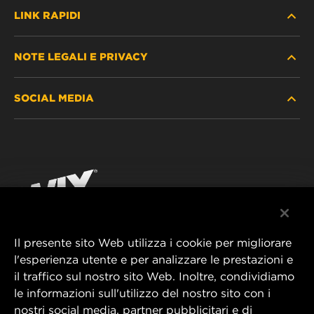
LINK RAPIDI
NOTE LEGALI E PRIVACY
TROVA FILTRO
SOCIAL MEDIA
DOVE ACQUISTARE
PROTEZIONE DEI DATI PERSONALI
WIX INSTITUTE
AVVISO LEGALE
Facebook
CONTATTACI
IMPRESSUM
YouTube
Il presente sito Web utilizza i cookie per migliorare
l'esperienza utente e per analizzare le prestazioni e
MANN+HUMMEL FT Poland
il traffico sul nostro sito Web. Inoltre, condividiamo
ul. Wrocławska 145,
le informazioni sull'utilizzo del nostro sito con i
63-800 GOSTYŃ, POLAND
nostri social media, partner pubblicitari e di