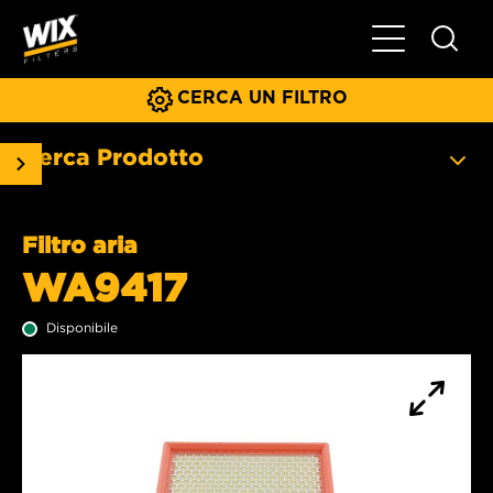
Menu principa
CERCA UN FILTRO
Cerca Prodotto
Filtro aria
WA9417
Disponibile