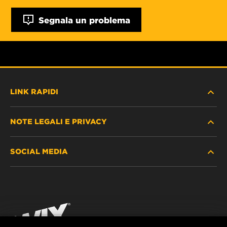
Segnala un problema
LINK RAPIDI
NOTE LEGALI E PRIVACY
TROVA FILTRO
SOCIAL MEDIA
DOVE ACQUISTARE
PROTEZIONE DEI DATI PERSONALI
WIX INSTITUTE
AVVISO LEGALE
Facebook
CONTATTACI
IMPRESSUM
YouTube