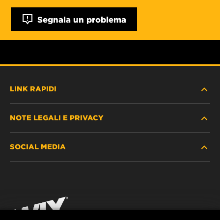
Segnala un problema
LINK RAPIDI
NOTE LEGALI E PRIVACY
TROVA FILTRO
SOCIAL MEDIA
DOVE ACQUISTARE
PROTEZIONE DEI DATI PERSONALI
WIX INSTITUTE
AVVISO LEGALE
Facebook
CONTATTACI
IMPRESSUM
YouTube