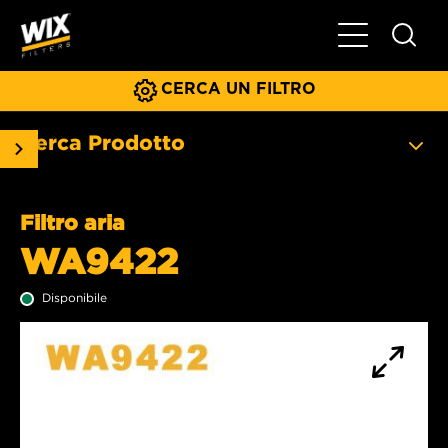
Menu principa
CERCA UN FILTRO
Cerca Prodotto
Filtro aria
WA9422
Disponibile