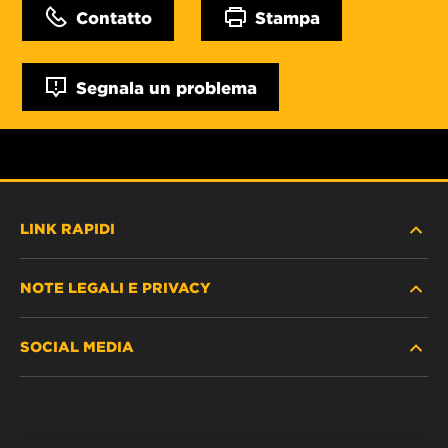
Contatto
Stampa
Segnala un problema
LINK RAPIDI
NOTE LEGALI E PRIVACY
TROVA FILTRO
SOCIAL MEDIA
DOVE ACQUISTARE
PROTEZIONE DEI DATI PERSONALI
WIX INSTITUTE
AVVISO LEGALE
Facebook