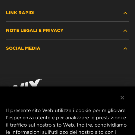
LINK RAPIDI
NOTE LEGALI E PRIVACY
TROVA FILTRO
SOCIAL MEDIA
DOVE ACQUISTARE
PROTEZIONE DEI DATI PERSONALI
WIX INSTITUTE
AVVISO LEGALE
Facebook
CONTATTACI
IMPRESSUM
YouTube
Il presente sito Web utilizza i cookie per migliorare
l'esperienza utente e per analizzare le prestazioni e
MANN+HUMMEL FT Poland
il traffico sul nostro sito Web. Inoltre, condividiamo
ul. Wrocławska 145,
le informazioni sull'utilizzo del nostro sito con i
63-800 GOSTYŃ, POLAND