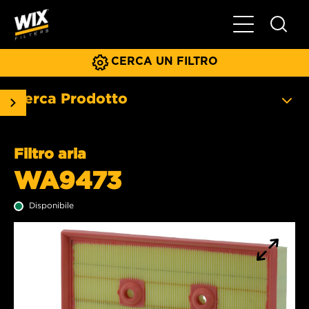
Menu principa
CERCA UN FILTRO
Cerca Prodotto
Filtro aria
WA9473
Disponibile