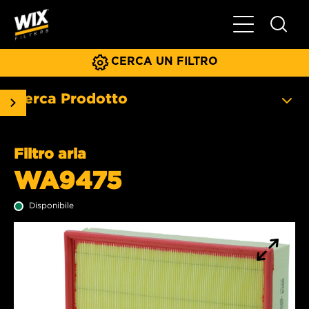
Menu principa
CERCA UN FILTRO
Cerca Prodotto
Filtro aria
WA9475
Disponibile