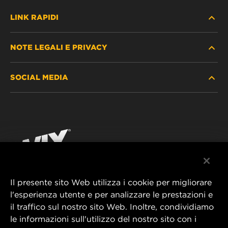
LINK RAPIDI
NOTE LEGALI E PRIVACY
TROVA FILTRO
SOCIAL MEDIA
DOVE ACQUISTARE
PROTEZIONE DEI DATI PERSONALI
WIX INSTITUTE
AVVISO LEGALE
Facebook
CONTATTACI
IMPRESSUM
YouTube
Il presente sito Web utilizza i cookie per migliorare
l'esperienza utente e per analizzare le prestazioni e
MANN+HUMMEL FT Poland
il traffico sul nostro sito Web. Inoltre, condividiamo
ul. Wrocławska 145,
le informazioni sull'utilizzo del nostro sito con i
63-800 GOSTYŃ, POLAND