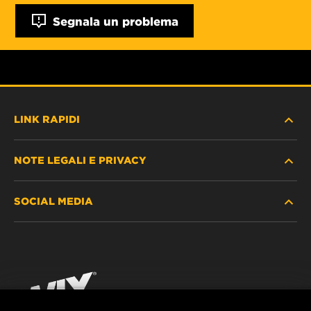
Segnala un problema
LINK RAPIDI
NOTE LEGALI E PRIVACY
TROVA FILTRO
SOCIAL MEDIA
DOVE ACQUISTARE
PROTEZIONE DEI DATI PERSONALI
WIX INSTITUTE
AVVISO LEGALE
Facebook
CONTATTACI
IMPRESSUM
YouTube