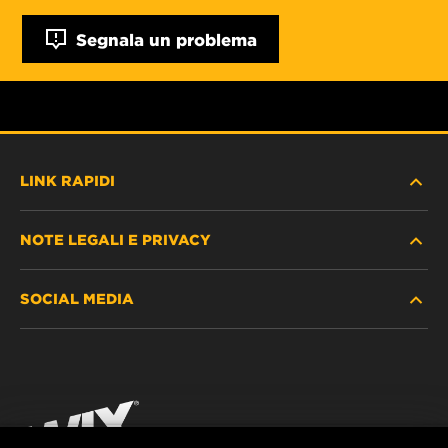
Segnala un problema
LINK RAPIDI
NOTE LEGALI E PRIVACY
TROVA FILTRO
SOCIAL MEDIA
DOVE ACQUISTARE
PROTEZIONE DEI DATI PERSONALI
WIX INSTITUTE
AVVISO LEGALE
Facebook
CONTATTACI
IMPRESSUM
YouTube