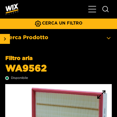
Menu principa
CERCA UN FILTRO
Cerca Prodotto
Filtro aria
WA9562
Disponibile