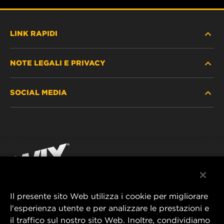
LINK RAPIDI
NOTE LEGALI E PRIVACY
TROVA FILTRO
SOCIAL MEDIA
DOVE ACQUISTARE
PROTEZIONE DEI DATI PERSONALI
WIX INSTITUTE
AVVISO LEGALE
Facebook
CONTATTACI
IMPRESSUM
YouTube
Il presente sito Web utilizza i cookie per migliorare
l'esperienza utente e per analizzare le prestazioni e
MANN+HUMMEL FT Poland
il traffico sul nostro sito Web. Inoltre, condividiamo
ul. Wrocławska 145,