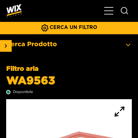
Menu principa
CERCA UN FILTRO
Cerca Prodotto
Filtro aria
WA9563
Disponibile