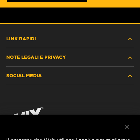
LINK RAPIDI
NOTE LEGALI E PRIVACY
TROVA FILTRO
SOCIAL MEDIA
DOVE ACQUISTARE
PROTEZIONE DEI DATI PERSONALI
WIX INSTITUTE
AVVISO LEGALE
Facebook
CONTATTACI
IMPRESSUM
YouTube