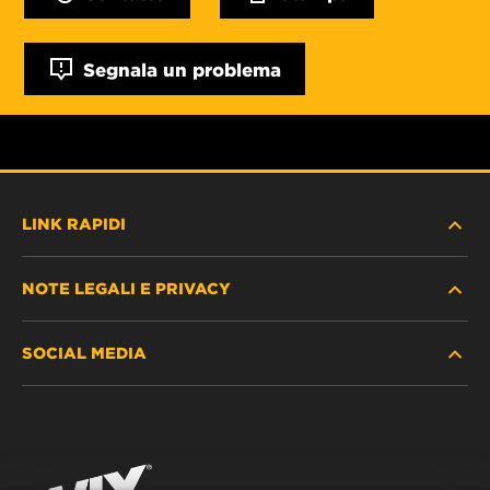
Segnala un problema
LINK RAPIDI
NOTE LEGALI E PRIVACY
TROVA FILTRO
SOCIAL MEDIA
DOVE ACQUISTARE
PROTEZIONE DEI DATI PERSONALI
WIX INSTITUTE
AVVISO LEGALE
Facebook
CONTATTACI
IMPRESSUM