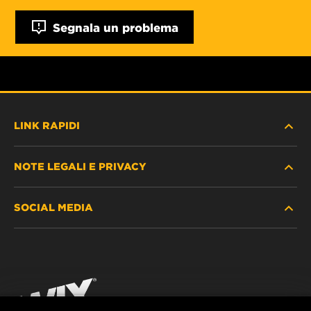
Segnala un problema
LINK RAPIDI
NOTE LEGALI E PRIVACY
TROVA FILTRO
SOCIAL MEDIA
DOVE ACQUISTARE
PROTEZIONE DEI DATI PERSONALI
WIX INSTITUTE
AVVISO LEGALE
Facebook
CONTATTACI
IMPRESSUM
YouTube