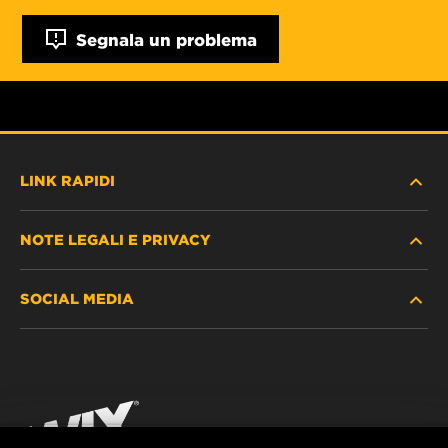
Segnala un problema
LINK RAPIDI
NOTE LEGALI E PRIVACY
TROVA FILTRO
SOCIAL MEDIA
DOVE ACQUISTARE
PROTEZIONE DEI DATI PERSONALI
WIX INSTITUTE
AVVISO LEGALE
Facebook
CONTATTACI
IMPRESSUM
YouTube