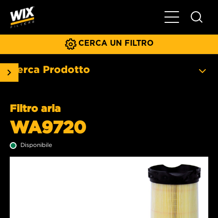
Menu principa
CERCA UN FILTRO
Cerca Prodotto
Filtro aria
WA9720
Disponibile