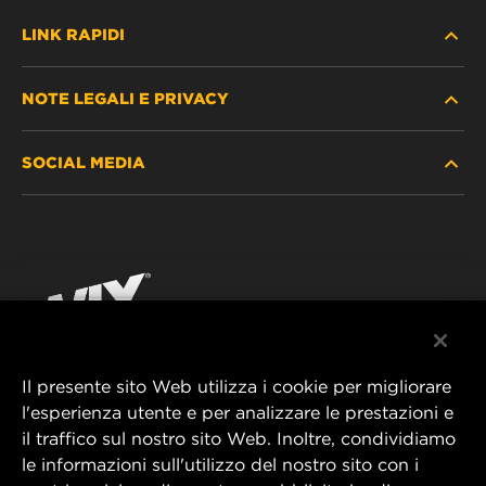
LINK RAPIDI
NOTE LEGALI E PRIVACY
TROVA FILTRO
SOCIAL MEDIA
DOVE ACQUISTARE
PROTEZIONE DEI DATI PERSONALI
WIX INSTITUTE
AVVISO LEGALE
Facebook
CONTATTACI
IMPRESSUM
YouTube
Il presente sito Web utilizza i cookie per migliorare
l'esperienza utente e per analizzare le prestazioni e
MANN+HUMMEL FT Poland
il traffico sul nostro sito Web. Inoltre, condividiamo
ul. Wrocławska 145,
le informazioni sull'utilizzo del nostro sito con i
63-800 GOSTYŃ, POLAND