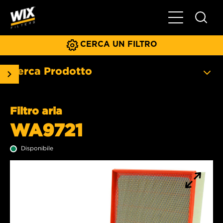
Menu principa
CERCA UN FILTRO
Cerca Prodotto
Filtro aria
WA9721
Disponibile