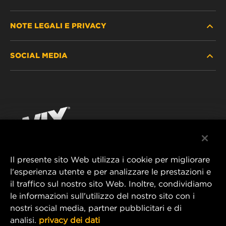
NOTE LEGALI E PRIVACY
TROVA FILTRO
SOCIAL MEDIA
DOVE ACQUISTARE
PROTEZIONE DEI DATI PERSONALI
WIX INSTITUTE
AVVISO LEGALE
Facebook
CONTATTACI
IMPRESSUM
YouTube
Il presente sito Web utilizza i cookie per migliorare
l'esperienza utente e per analizzare le prestazioni e
MANN+HUMMEL FT Poland
il traffico sul nostro sito Web. Inoltre, condividiamo
ul. Wrocławska 145,
le informazioni sull'utilizzo del nostro sito con i
63-800 GOSTYŃ, POLAND
nostri social media, partner pubblicitari e di
Tel. +48 65 572 89 00
analisi.
privacy dei dati
E-mail:
info@mann-hummel.com