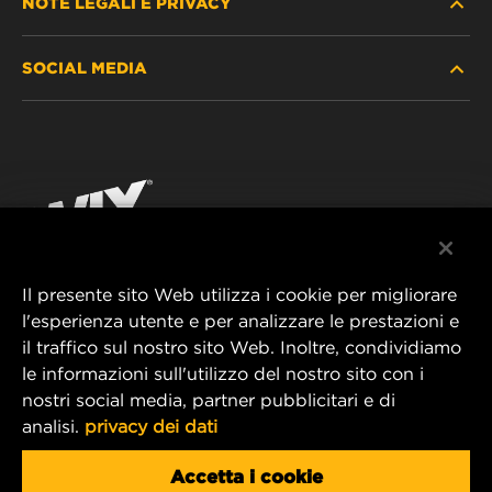
NOTE LEGALI E PRIVACY
TROVA FILTRO
SOCIAL MEDIA
DOVE ACQUISTARE
PROTEZIONE DEI DATI PERSONALI
WIX INSTITUTE
AVVISO LEGALE
Facebook
CONTATTACI
IMPRESSUM
YouTube
Il presente sito Web utilizza i cookie per migliorare
l'esperienza utente e per analizzare le prestazioni e
MANN+HUMMEL FT Poland
il traffico sul nostro sito Web. Inoltre, condividiamo
ul. Wrocławska 145,
le informazioni sull'utilizzo del nostro sito con i
63-800 GOSTYŃ, POLAND
nostri social media, partner pubblicitari e di
Tel. +48 65 572 89 00
analisi.
privacy dei dati
E-mail:
info@mann-hummel.com
CAREER
Accetta i cookie
MANN+HUMMEL GROUP