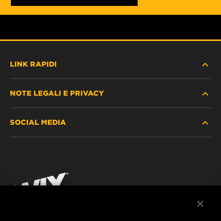
LINK RAPIDI
NOTE LEGALI E PRIVACY
TROVA FILTRO
SOCIAL MEDIA
DOVE ACQUISTARE
PROTEZIONE DEI DATI PERSONALI
WIX INSTITUTE
AVVISO LEGALE
Facebook
CONTATTACI
IMPRESSUM
YouTube