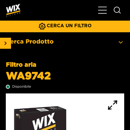
Menu principa
CERCA UN FILTRO
Cerca Prodotto
Filtro aria
WA9742
Disponibile