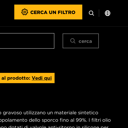
CERCA UN FILTRO
cerca
 al prodotto:
Vedi qui
so gravoso utilizzano un materiale sintetico
polamento dello sporco fino al 99%. I filtri olio
dotati di valvole anti-ritorno in silicone per