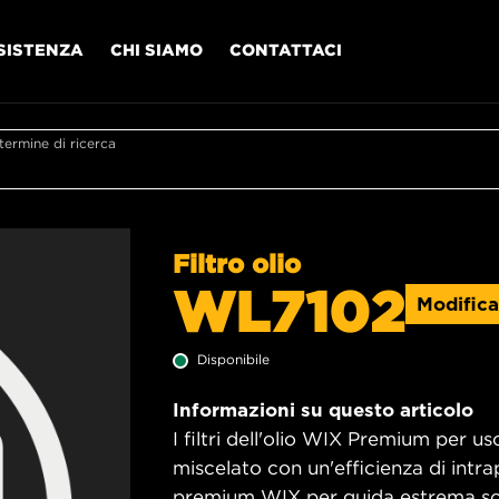
SISTENZA
CHI SIAMO
CONTATTACI
l termine di ricerca
Filtro olio
WL7102
Modifica
Disponibile
Informazioni su questo articolo
I filtri dell'olio WIX Premium per u
miscelato con un'efficienza di intrap
premium WIX per guida estrema sono 