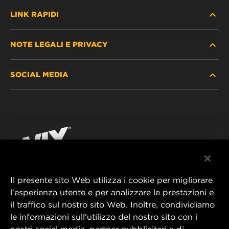
LINK RAPIDI
NOTE LEGALI E PRIVACY
TROVA FILTRO
SOCIAL MEDIA
DOVE ACQUISTARE
PROTEZIONE DEI DATI PERSONALI
WIX INSTITUTE
AVVISO LEGALE
Facebook
CONTATTACI
IMPRESSUM
YouTube
Il presente sito Web utilizza i cookie per migliorare
l'esperienza utente e per analizzare le prestazioni e
MANN+HUMMEL FT Poland
il traffico sul nostro sito Web. Inoltre, condividiamo
ul. Wrocławska 145,
le informazioni sull'utilizzo del nostro sito con i
63-800 GOSTYŃ, POLAND