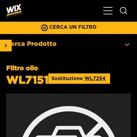
Menu principa
CERCA UN FILTRO
Cerca Prodotto
Filtro olio
WL7151
Sostituzione
WL7254