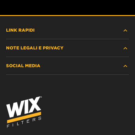
LINK RAPIDI
NOTE LEGALI E PRIVACY
TROVA FILTRO
SOCIAL MEDIA
DOVE ACQUISTARE
PROTEZIONE DEI DATI PERSONALI
WIX INSTITUTE
AVVISO LEGALE
Facebook
CONTATTACI
IMPRESSUM
YouTube