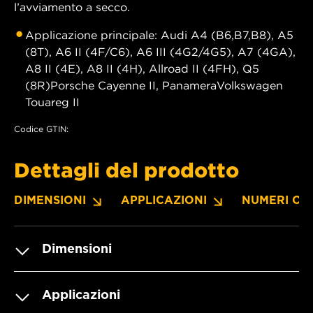
l’avviamento a secco.
Applicazione principale: Audi A4 (B6,B7,B8), A5
(8T), A6 II (4F/C6), A6 III (4G2/4G5), A7 (4GA),
A8 II (4E), A8 II (4H), Allroad II (4FH), Q5
(8R)Porsche Cayenne II, PanameraVolkswagen
Touareg II
Codice GTIN:
Dettagli del prodotto
DIMENSIONI
APPLICAZIONI
NUMERI OE
Dimensioni
Applicazioni